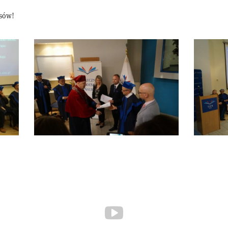
esów!