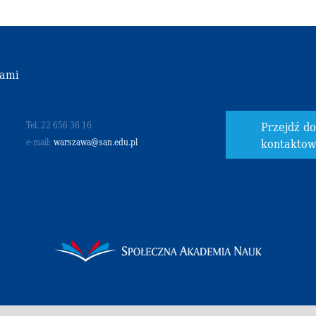
nami
Przejdź d
Tel. 22 656 36 16
kontakto
e-mail:
warszawa@san.edu.pl