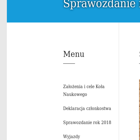
Sprawozdanie 
Menu
Za­ło­że­nia i cele Koła
Na­uko­we­go
De­kla­ra­cja człon­ko­stwa
Spra­woz­da­nie rok 2018
Wy­jaz­dy