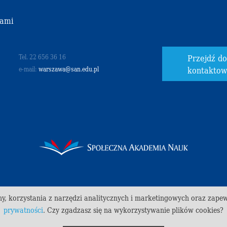
nami
Przejdź d
Tel. 22 656 36 16
kontakto
e-mail:
warszawa@san.edu.pl
ny, korzystania z narzędzi analitycznych i marketingowych oraz zape
prywatności
. Czy zgadzasz się na wykorzystywanie plików cookies?