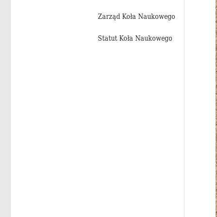
Za­rząd Koła Na­uko­we­go
Sta­tut Koła Na­uko­we­go